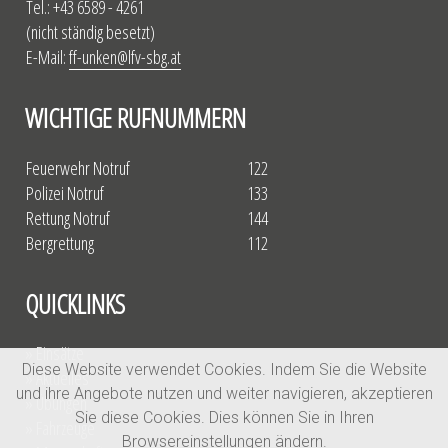
Tel.: +43 6589 - 4261
(nicht ständig besetzt)
E-Mail:
ff-unken@lfv-sbg.at
WICHTIGE RUFNUMMERN
Feuerwehr Notruf
122
Polizei Notruf
133
Rettung Notruf
144
Bergrettung
112
QUICKLINKS
» Einsätze
Diese Website verwendet Cookies. Indem Sie die Website
» Aktuelles
und ihre Angebote nutzen und weiter navigieren, akzeptieren
» Übungen
Sie diese Cookies. Dies können Sie in Ihren
» Fahrzeuge
Browsereinstellungen ändern.