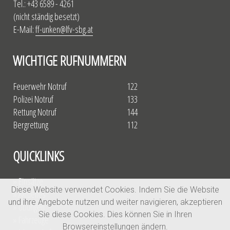
Tel.: +43 6589 - 4261
(nicht ständig besetzt)
E-Mail:
ff-unken@lfv-sbg.at
WICHTIGE RUFNUMMERN
Feuerwehr Notruf
122
Polizei Notruf
133
Rettung Notruf
144
Bergrettung
112
QUICKLINKS
» Einsätze
Diese Website verwendet Cookies. Indem Sie die Website
» Aktuelles
und ihre Angebote nutzen und weiter navigieren, akzeptieren
» Übungen
Sie diese Cookies. Dies können Sie in Ihren
» Fahrzeuge
Browsereinstellungen ändern.