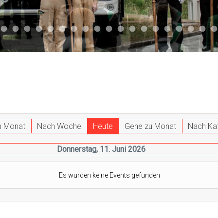
047
 011
ktuell 044
Aktuell 043
Aktuell 041
Aktuell 042
Aktuell 035
Aktuell 031
Aktuell 032
Aktuell 033
Aktuell 029
Aktuell 027
Aktuell 026
Start 013
Aktuell 024
Aktuell 019
Auto 010
Start 010
Start 002
Auto 00
Auto
h Monat
Nach Woche
Heute
Gehe zu Monat
Nach Ka
Donnerstag, 11. Juni 2026
Es wurden keine Events gefunden