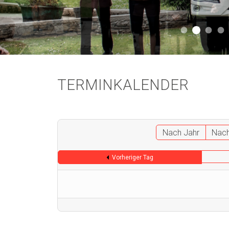
Aktuell 
Aktuell 046
Start
A
TERMINKALENDER
Nach Jahr
Nac
Vorheriger Tag