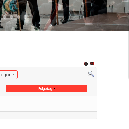
2
 009
Auto 006
Start 008
Start 005
Start 003
Start 006
tegorie
Folgetag