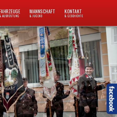
FAHRZEUGE
MANNSCHAFT
KONTAKT
& AUSRÜSTUNG
& JUGEND
& GESCHICHTE