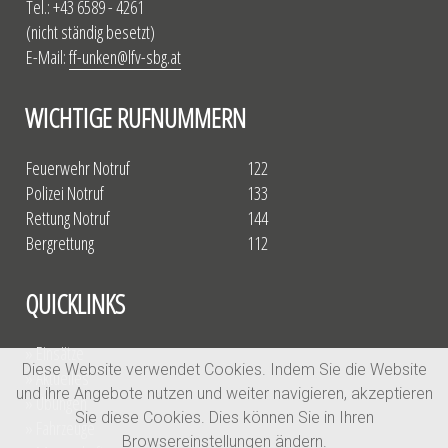
Tel.: +43 6589 - 4261
(nicht ständig besetzt)
E-Mail:
ff-unken@lfv-sbg.at
WICHTIGE RUFNUMMERN
Feuerwehr Notruf
122
Polizei Notruf
133
Rettung Notruf
144
Bergrettung
112
QUICKLINKS
» Einsätze
Diese Website verwendet Cookies. Indem Sie die Website
» Aktuelles
und ihre Angebote nutzen und weiter navigieren, akzeptieren
» Übungen
Sie diese Cookies. Dies können Sie in Ihren
» Fahrzeuge
Browsereinstellungen ändern.