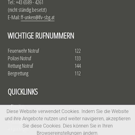
Tel.: +43 6589 - 4261
(nicht ständig besetzt)
E-Mail:
ff-unken@lfv-sbg.at
WICHTIGE RUFNUMMERN
Feuerwehr Notruf
122
Polizei Notruf
133
Rettung Notruf
144
Bergrettung
112
QUICKLINKS
» Einsätze
Diese Website verwendet Cookies. Indem Sie die Website
» Aktuelles
und ihre Angebote nutzen und weiter navigieren, akzeptieren
» Übungen
Sie diese Cookies. Dies können Sie in Ihren
» Fahrzeuge
Browsereinstellungen ändern.