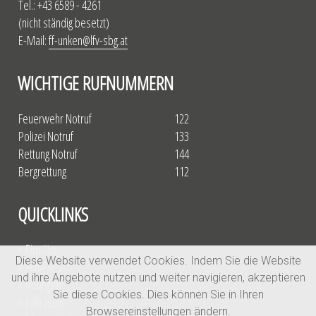
Tel.: +43 6589 - 4261
(nicht ständig besetzt)
E-Mail:
ff-unken@lfv-sbg.at
WICHTIGE RUFNUMMERN
Feuerwehr Notruf
122
Polizei Notruf
133
Rettung Notruf
144
Bergrettung
112
QUICKLINKS
» Einsätze
Diese Website verwendet Cookies. Indem Sie die Website
» Aktuelles
und ihre Angebote nutzen und weiter navigieren, akzeptieren
» Übungen
Sie diese Cookies. Dies können Sie in Ihren
» Fahrzeuge
Browsereinstellungen ändern.