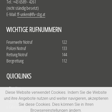
Tel.: +43 6589 - 4261
(nicht ständig besetzt)
E-Mail:
ff-unken@lfv-sbg.at
WICHTIGE RUFNUMMERN
Feuerwehr Notruf
122
Polizei Notruf
133
Rettung Notruf
144
Bergrettung
112
QUICKLINKS
» Einsätze
Diese Website verwendet Cookies. Indem Sie die Website
» Aktuelles
und ihre Angebote nutzen und weiter navigieren, akzeptieren
» Übungen
Sie diese Cookies. Dies können Sie in Ihren
» Fahrzeuge
Browsereinstellungen ändern.