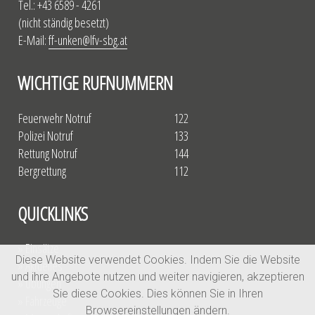
Tel.: +43 6589 - 4261
(nicht ständig besetzt)
E-Mail:
ff-unken@lfv-sbg.at
WICHTIGE RUFNUMMERN
Feuerwehr Notruf
122
Polizei Notruf
133
Rettung Notruf
144
Bergrettung
112
QUICKLINKS
» Einsätze
Diese Website verwendet Cookies. Indem Sie die Website
» Aktuelles
und ihre Angebote nutzen und weiter navigieren, akzeptieren
» Übungen
Sie diese Cookies. Dies können Sie in Ihren
» Fahrzeuge
Browsereinstellungen ändern.