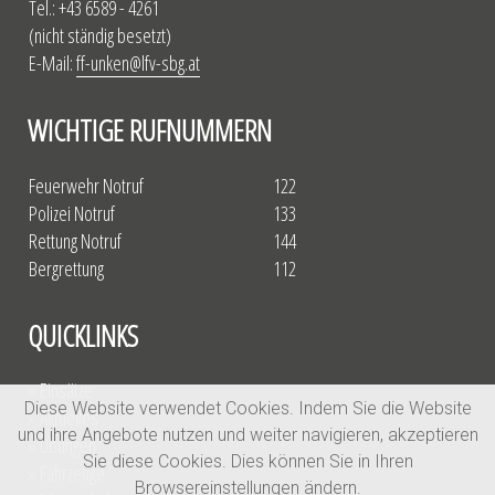
Tel.: +43 6589 - 4261
(nicht ständig besetzt)
E-Mail:
ff-unken@lfv-sbg.at
WICHTIGE RUFNUMMERN
Feuerwehr Notruf
122
Polizei Notruf
133
Rettung Notruf
144
Bergrettung
112
QUICKLINKS
» Einsätze
Diese Website verwendet Cookies. Indem Sie die Website
» Aktuelles
und ihre Angebote nutzen und weiter navigieren, akzeptieren
» Übungen
Sie diese Cookies. Dies können Sie in Ihren
» Fahrzeuge
Browsereinstellungen ändern.