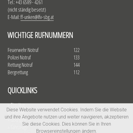
Tel.: +43 6589 - 4261
(nicht ständig besetzt)
E-Mail:
ff-unken@lfv-sbg.at
WICHTIGE RUFNUMMERN
Feuerwehr Notruf
122
Polizei Notruf
133
Rettung Notruf
144
Bergrettung
112
QUICKLINKS
» Einsätze
Diese Website verwendet Cookies. Indem Sie die Website
» Aktuelles
und ihre Angebote nutzen und weiter navigieren, akzeptieren
» Übungen
Sie diese Cookies. Dies können Sie in Ihren
» Fahrzeuge
Browsereinstellungen ändern.