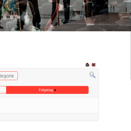
2
 009
Auto 006
Start 008
Start 005
Start 003
Start 006
tegorie
Folgetag