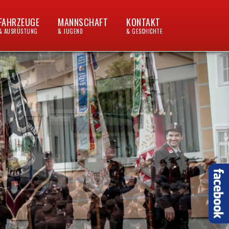
FAHRZEUGE
MANNSCHAFT
KONTAKT
& AUSRÜSTUNG
& JUGEND
& GESCHICHTE