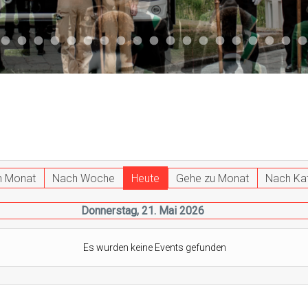
047
 011
ktuell 044
Aktuell 043
Aktuell 041
Aktuell 042
Aktuell 035
Aktuell 031
Aktuell 032
Aktuell 033
Aktuell 029
Aktuell 027
Aktuell 026
Start 013
Aktuell 024
Aktuell 019
Auto 010
Start 010
Start 002
Auto 00
Auto
h Monat
Nach Woche
Heute
Gehe zu Monat
Nach Ka
Donnerstag, 21. Mai 2026
Es wurden keine Events gefunden