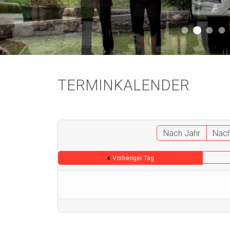
Aktuell 
Aktuell 046
Start
A
TERMINKALENDER
Nach Jahr
Nac
Vorheriger Tag