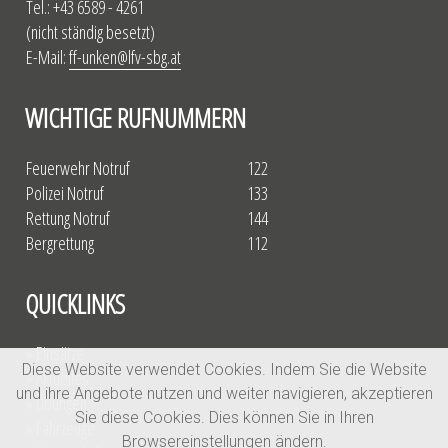
Tel.: +43 6589 - 4261
(nicht ständig besetzt)
E-Mail:
ff-unken@lfv-sbg.at
WICHTIGE RUFNUMMERN
Feuerwehr Notruf
122
Polizei Notruf
133
Rettung Notruf
144
Bergrettung
112
QUICKLINKS
» Einsätze
Diese Website verwendet Cookies. Indem Sie die Website
» Aktuelles
und ihre Angebote nutzen und weiter navigieren, akzeptieren
» Übungen
Sie diese Cookies. Dies können Sie in Ihren
» Fahrzeuge
Browsereinstellungen ändern.