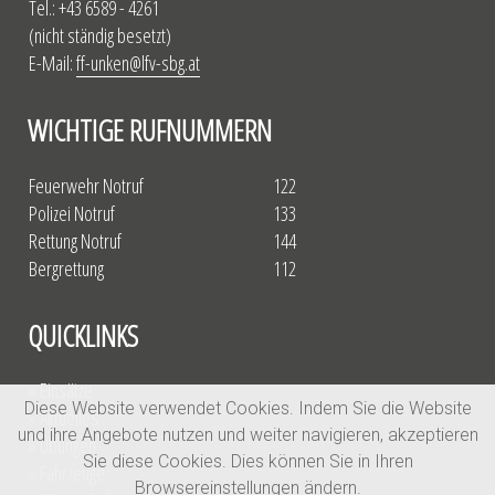
Tel.: +43 6589 - 4261
(nicht ständig besetzt)
E-Mail:
ff-unken@lfv-sbg.at
WICHTIGE RUFNUMMERN
Feuerwehr Notruf
122
Polizei Notruf
133
Rettung Notruf
144
Bergrettung
112
QUICKLINKS
» Einsätze
Diese Website verwendet Cookies. Indem Sie die Website
» Aktuelles
und ihre Angebote nutzen und weiter navigieren, akzeptieren
» Übungen
Sie diese Cookies. Dies können Sie in Ihren
» Fahrzeuge
Browsereinstellungen ändern.