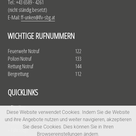
Tel.: +43 6589 - 4261
(nicht ständig besetzt)
E-Mail:
ff-unken@lfv-sbg.at
WICHTIGE RUFNUMMERN
Feuerwehr Notruf
122
Polizei Notruf
133
Rettung Notruf
144
Bergrettung
112
QUICKLINKS
» Einsätze
Diese Website verwendet Cookies. Indem Sie die Website
» Aktuelles
und ihre Angebote nutzen und weiter navigieren, akzeptieren
» Übungen
Sie diese Cookies. Dies können Sie in Ihren
» Fahrzeuge
Browsereinstellungen ändern.