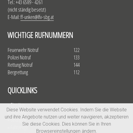
Tel.: +43 6589 - 4261
(nicht ständig besetzt)
E-Mail:
ff-unken@lfv-sbg.at
WICHTIGE RUFNUMMERN
Feuerwehr Notruf
122
Polizei Notruf
133
Rettung Notruf
144
Bergrettung
112
QUICKLINKS
» Einsätze
Diese Website verwendet Cookies. Indem Sie die Website
» Aktuelles
und ihre Angebote nutzen und weiter navigieren, akzeptieren
» Übungen
Sie diese Cookies. Dies können Sie in Ihren
» Fahrzeuge
Browsereinstellungen ändern.