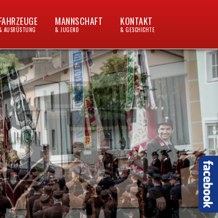
FAHRZEUGE
MANNSCHAFT
KONTAKT
& AUSRÜSTUNG
& JUGEND
& GESCHICHTE