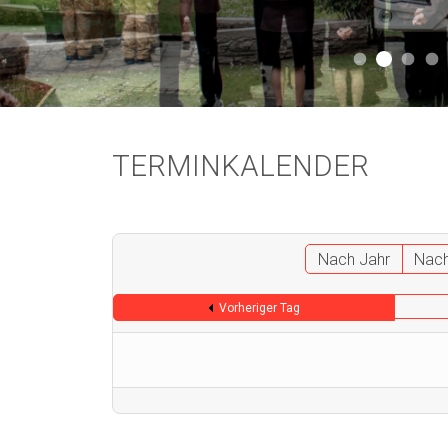
Aktuell 
Aktuell 046
Start
A
TERMINKALENDER
Nach Jahr
Nac
Vorheriger Tag