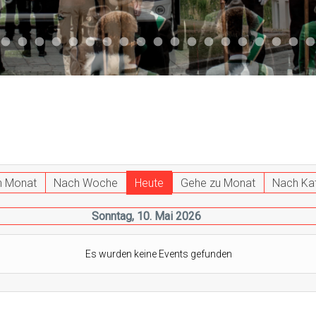
047
 011
ktuell 044
Aktuell 043
Aktuell 041
Aktuell 042
Aktuell 035
Aktuell 031
Aktuell 032
Aktuell 033
Aktuell 029
Aktuell 027
Aktuell 026
Start 013
Aktuell 024
Aktuell 019
Auto 010
Start 010
Start 002
Auto 00
Auto
h Monat
Nach Woche
Heute
Gehe zu Monat
Nach Ka
Sonntag, 10. Mai 2026
Es wurden keine Events gefunden