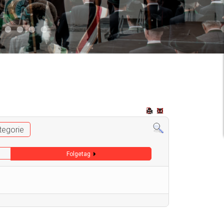
2
 009
Auto 006
Start 008
Start 005
Start 003
Start 006
tegorie
Folgetag