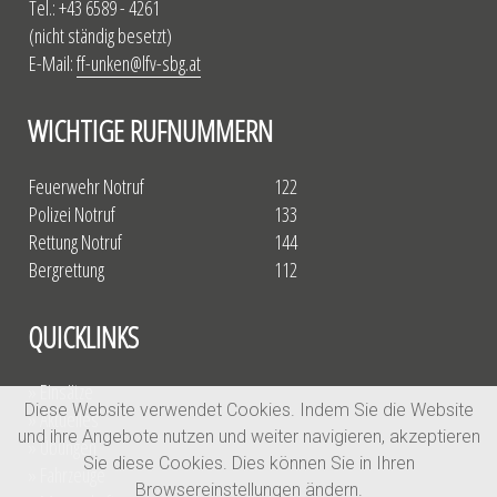
Tel.: +43 6589 - 4261
(nicht ständig besetzt)
E-Mail:
ff-unken@lfv-sbg.at
WICHTIGE RUFNUMMERN
Feuerwehr Notruf
122
Polizei Notruf
133
Rettung Notruf
144
Bergrettung
112
QUICKLINKS
» Einsätze
Diese Website verwendet Cookies. Indem Sie die Website
» Aktuelles
und ihre Angebote nutzen und weiter navigieren, akzeptieren
» Übungen
Sie diese Cookies. Dies können Sie in Ihren
» Fahrzeuge
Browsereinstellungen ändern.