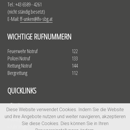
Tel.: +43 6589 - 4261
(nicht ständig besetzt)
E-Mail:
ff-unken@lfv-sbg.at
WICHTIGE RUFNUMMERN
Feuerwehr Notruf
122
Polizei Notruf
133
Rettung Notruf
144
Bergrettung
112
QUICKLINKS
» Einsätze
Diese Website verwendet Cookies. Indem Sie die Website
» Aktuelles
und ihre Angebote nutzen und weiter navigieren, akzeptieren
» Übungen
Sie diese Cookies. Dies können Sie in Ihren
» Fahrzeuge