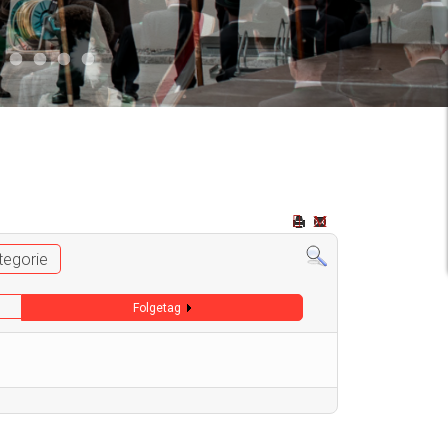
2
 009
Auto 006
Start 008
Start 005
Start 003
Start 006
tegorie
Folgetag