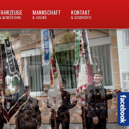
FAHRZEUGE
MANNSCHAFT
KONTAKT
& AUSRÜSTUNG
& JUGEND
& GESCHICHTE