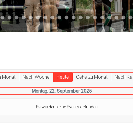
047
 011
ktuell 044
Aktuell 043
Aktuell 041
Aktuell 042
Aktuell 035
Aktuell 031
Aktuell 032
Aktuell 033
Aktuell 029
Aktuell 027
Aktuell 026
Start 013
Aktuell 024
Aktuell 019
Auto 010
Start 010
Start 002
Auto 00
Auto
h Monat
Nach Woche
Heute
Gehe zu Monat
Nach Ka
Montag, 22. September 2025
Es wurden keine Events gefunden