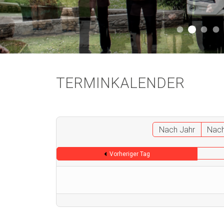
Aktuell 
Aktuell 046
Start
A
TERMINKALENDER
Nach Jahr
Nac
Vorheriger Tag