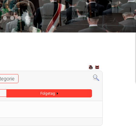
2
 009
Auto 006
Start 008
Start 005
Start 003
Start 006
tegorie
Folgetag