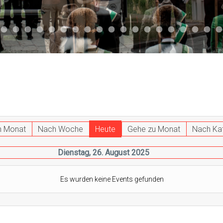
047
 011
ktuell 044
Aktuell 043
Aktuell 041
Aktuell 042
Aktuell 035
Aktuell 031
Aktuell 032
Aktuell 033
Aktuell 029
Aktuell 027
Aktuell 026
Start 013
Aktuell 024
Aktuell 019
Auto 010
Start 010
Start 002
Auto 00
Auto
h Monat
Nach Woche
Heute
Gehe zu Monat
Nach Ka
Dienstag, 26. August 2025
Es wurden keine Events gefunden