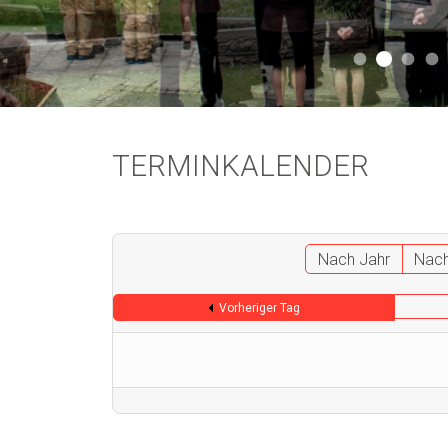
Aktuell 
Aktuell 046
Start
A
TERMINKALENDER
Nach Jahr
Nac
Vorheriger Tag