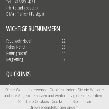
Tel.: +43 6589 - 4261
(nicht ständig besetzt)
E-Mail:
ff-unken@lfv-sbg.at
WICHTIGE RUFNUMMERN
Feuerwehr Notruf
122
Polizei Notruf
133
Rettung Notruf
144
Bergrettung
112
QUICKLINKS
» Einsätze
Diese Website verwendet Cookies. Indem Sie die Website
» Aktuelles
und ihre Angebote nutzen und weiter navigieren, akzeptieren
» Übungen
Sie diese Cookies. Dies können Sie in Ihren
» Fahrzeuge
Browsereinstellungen ändern.