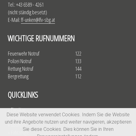
Tel.: +43 6589 - 4261
(nicht ständig besetzt)
E-Mail:
ff-unken@lfv-sbg.at
WICHTIGE RUFNUMMERN
Feuerwehr Notruf
122
Polizei Notruf
133
Rettung Notruf
144
Bergrettung
112
QUICKLINKS
» Einsätze
Diese Website verwendet Cookies. Indem Sie die Website
» Aktuelles
und ihre Angebote nutzen und weiter navigieren, akzeptieren
» Übungen
Sie diese Cookies. Dies können Sie in Ihren
» Fahrzeuge