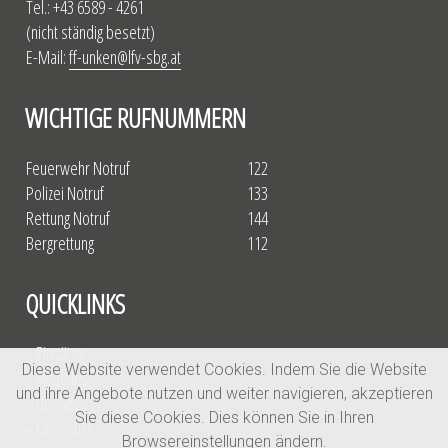
Tel.: +43 6589 - 4261
(nicht ständig besetzt)
E-Mail:
ff-unken@lfv-sbg.at
WICHTIGE RUFNUMMERN
Feuerwehr Notruf
122
Polizei Notruf
133
Rettung Notruf
144
Bergrettung
112
QUICKLINKS
» Einsätze
Diese Website verwendet Cookies. Indem Sie die Website
» Aktuelles
und ihre Angebote nutzen und weiter navigieren, akzeptieren
» Übungen
Sie diese Cookies. Dies können Sie in Ihren
» Fahrzeuge
Browsereinstellungen ändern.