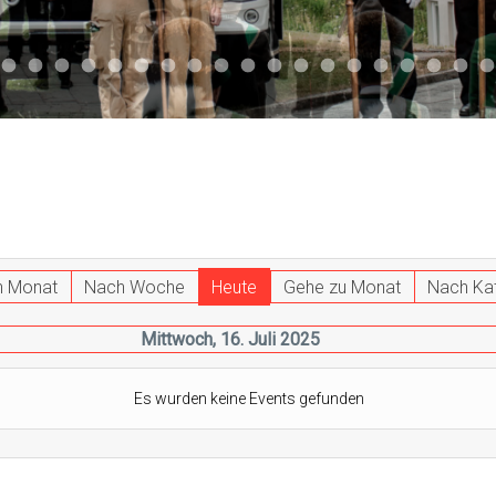
047
 011
ktuell 044
Aktuell 043
Aktuell 041
Aktuell 042
Aktuell 035
Aktuell 031
Aktuell 032
Aktuell 033
Aktuell 029
Aktuell 027
Aktuell 026
Start 013
Aktuell 024
Aktuell 019
Auto 010
Start 010
Start 002
Auto 00
Auto
h Monat
Nach Woche
Heute
Gehe zu Monat
Nach Ka
Mittwoch, 16. Juli 2025
Es wurden keine Events gefunden