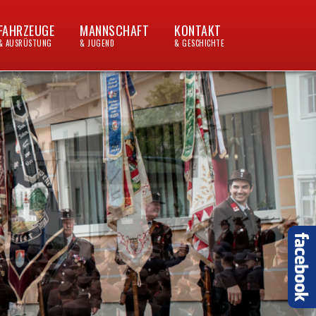
FAHRZEUGE
MANNSCHAFT
KONTAKT
& AUSRÜSTUNG
& JUGEND
& GESCHICHTE