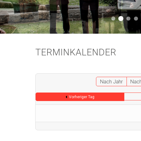
Aktuell 
Aktuell 046
Start
A
TERMINKALENDER
Nach Jahr
Nac
Vorheriger Tag