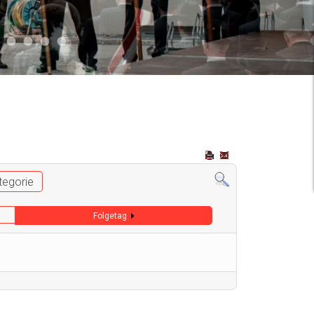
2
 009
Auto 006
Start 008
Start 005
Start 003
Start 006
tegorie
Folgetag