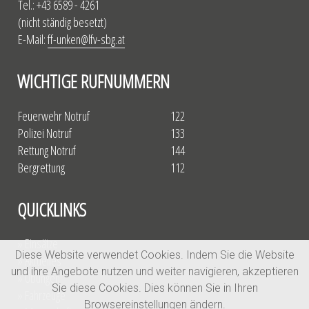
Tel.: +43 6589 - 4261
(nicht ständig besetzt)
E-Mail:
ff-unken@lfv-sbg.at
WICHTIGE RUFNUMMERN
Feuerwehr Notruf
122
Polizei Notruf
133
Rettung Notruf
144
Bergrettung
112
QUICKLINKS
» Einsätze
Diese Website verwendet Cookies. Indem Sie die Website
» Aktuelles
und ihre Angebote nutzen und weiter navigieren, akzeptieren
» Übungen
Sie diese Cookies. Dies können Sie in Ihren
» Fahrzeuge
Browsereinstellungen ändern.