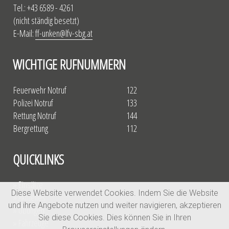
Tel.: +43 6589 - 4261
(nicht ständig besetzt)
E-Mail:
ff-unken@lfv-sbg.at
WICHTIGE RUFNUMMERN
Feuerwehr Notruf
122
Polizei Notruf
133
Rettung Notruf
144
Bergrettung
112
QUICKLINKS
» Einsätze
Diese Website verwendet Cookies. Indem Sie die Website
» Aktuelles
und ihre Angebote nutzen und weiter navigieren, akzeptieren
» Übungen
Sie diese Cookies. Dies können Sie in Ihren
» Fahrzeuge