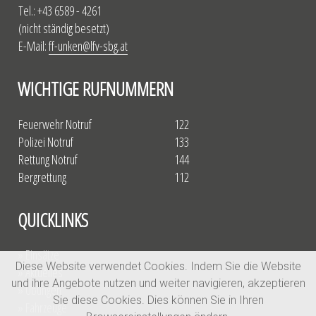
Tel.: +43 6589 - 4261
(nicht ständig besetzt)
E-Mail:
ff-unken@lfv-sbg.at
WICHTIGE RUFNUMMERN
Feuerwehr Notruf
122
Polizei Notruf
133
Rettung Notruf
144
Bergrettung
112
QUICKLINKS
» Einsätze
Diese Website verwendet Cookies. Indem Sie die Website
» Aktuelles
und ihre Angebote nutzen und weiter navigieren, akzeptieren
» Übungen
Sie diese Cookies. Dies können Sie in Ihren
» Fahrzeuge