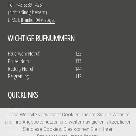
Tel.: +43 6589 - 4261
(nicht ständig besetzt)
E-Mail:
ff-unken@lfv-sbg.at
WICHTIGE RUFNUMMERN
Feuerwehr Notruf
122
Polizei Notruf
133
Rettung Notruf
144
Bergrettung
112
QUICKLINKS
» Einsätze
Diese Website verwendet Cookies. Indem Sie die Website
» Aktuelles
und ihre Angebote nutzen und weiter navigieren, akzeptieren
» Übungen
Sie diese Cookies. Dies können Sie in Ihren
» Fahrzeuge