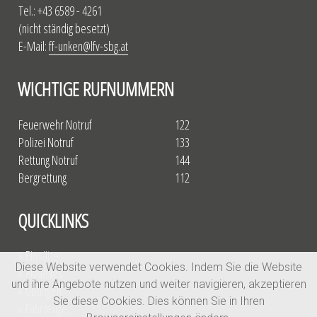
Tel.: +43 6589 - 4261
(nicht ständig besetzt)
E-Mail:
ff-unken@lfv-sbg.at
WICHTIGE RUFNUMMERN
Feuerwehr Notruf
122
Polizei Notruf
133
Rettung Notruf
144
Bergrettung
112
QUICKLINKS
» Einsätze
Diese Website verwendet Cookies. Indem Sie die Website
» Aktuelles
und ihre Angebote nutzen und weiter navigieren, akzeptieren
» Übungen
Sie diese Cookies. Dies können Sie in Ihren
» Fahrzeuge