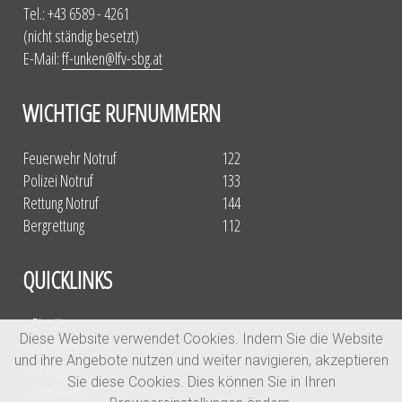
Tel.: +43 6589 - 4261
(nicht ständig besetzt)
E-Mail:
ff-unken@lfv-sbg.at
WICHTIGE RUFNUMMERN
Feuerwehr Notruf
122
Polizei Notruf
133
Rettung Notruf
144
Bergrettung
112
QUICKLINKS
» Einsätze
Diese Website verwendet Cookies. Indem Sie die Website
» Aktuelles
und ihre Angebote nutzen und weiter navigieren, akzeptieren
» Übungen
Sie diese Cookies. Dies können Sie in Ihren
» Fahrzeuge